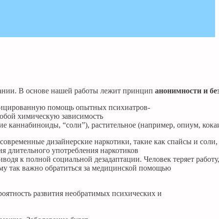
мании. В основе нашей работы лежит принцип
анонимности и бе
ифицированную помощь опытных психиатров-
 собой химическую зависимость
ие каннабиноиды, “соли”), растительное (например, опиум, ко
 современные дизайнерские наркотики, такие как спайсы и соли
ия длительного употребления наркотиков
дя к полной социальной дезадаптации. Человек теряет работу, 
ому так важно обратиться за медицинской помощью
роятность развития необратимых психических и