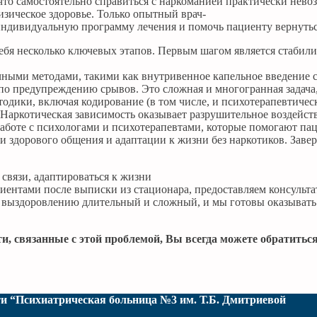
что самостоятельно справиться с наркоманией практически нево
изическое здоровье. Только опытный врач-
 индивидуальную программу лечения и помочь пациенту вернутьс
бя несколько ключевых этапов. Первым шагом является стабилиз
ичными методами, такими как внутривенное капельное введение
по предупреждению срывов. Это сложная и многогранная задача,
одики, включая кодирование (в том числе, и психотерапевтичес
аркотическая зависимость оказывает разрушительное воздействи
аботе с психологами и психотерапевтами, которые помогают пац
ыки здорового общения и адаптации к жизни без наркотиков. Зав
связи, адаптироваться к жизни
циентами после выписки из стационара, предоставляем консуль
 к выздоровлению длительный и сложный, и мы готовы оказыва
и, связанные с этой проблемой, Вы всегда можете обратить
и “Психиатрическая больница №3 им. Т.Б. Дмитриевой