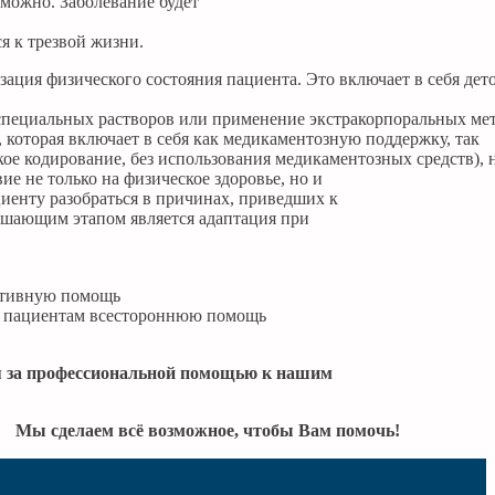
зможно. Заболевание будет
я к трезвой жизни.
ация физического состояния пациента. Это включает в себя де
 специальных растворов или применение экстракорпоральных ме
 которая включает в себя как медикаментозную поддержку, так
кое кодирование, без использования медикаментозных средств), 
е не только на физическое здоровье, но и
иенту разобраться в причинах, приведших к
ершающим этапом является адаптация при
тативную помощь
ть пациентам всестороннюю помощь
ся за профессиональной помощью к нашим
Мы сделаем всё возможное, чтобы Вам помочь!