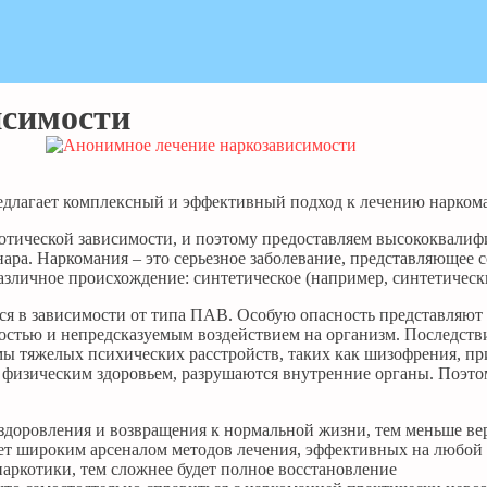
исимости
редлагает комплексный и эффективный подход к лечению нарко
котической зависимости, и поэтому предоставляем высококвал
нара. Наркомания – это серьезное заболевание, представляющее
азличное происхождение: синтетическое (например, синтетическ
тся в зависимости от типа ПАВ. Особую опасность представляют
ностью и непредсказуемым воздействием на организм. Последств
тяжелых психических расстройств, таких как шизофрения, приво
с физическим здоровьем, разрушаются внутренние органы. Поэт
здоровления и возвращения к нормальной жизни, тем меньше ве
ет широким арсеналом методов лечения, эффективных на любой
наркотики, тем сложнее будет полное восстановление