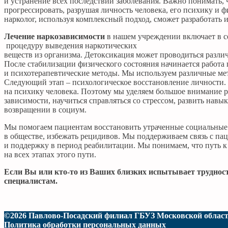
и устранение всех последствий заболевания. Важно понимать, 
прогрессировать, разрушая личность человека, его психику и ф
нарколог, используя комплексный подход, сможет разработать
Лечение наркозависимости
в нашем учреждении включает в се
процедуру выведения наркотических
веществ из организма. Детоксикация может проводиться разл
После стабилизации физического состояния начинается работа 
и психотерапевтические методы. Мы используем различные мет
Следующий этап – психологическое восстановление личности. Н
на психику человека. Поэтому мы уделяем большое внимание р
зависимости, научиться справляться со стрессом, развить нав
возвращении в социум.
Мы помогаем пациентам восстановить утраченные социальные 
в обществе, избежать рецидивов. Мы поддерживаем связь с па
и поддержку в период реабилитации. Мы понимаем, что путь
на всех этапах этого пути.
Если Вы или кто-то из Ваших близких испытывает трудност
специалистам.
©2026 Павлово-Посадский филиал ГБУЗ Московской област
Политика обработки персональных данных