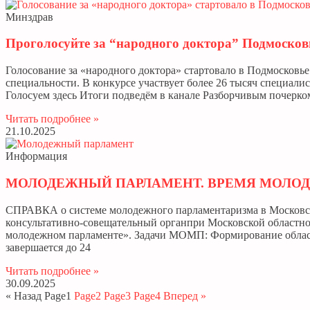
Минздрав
Проголосуйте за “народного доктора” Подмосков
Голосование за «народного доктора» стартовало в Подмосковье
специальности. В конкурсе участвует более 26 тысяч специалис
Голосуем здесь Итоги подведём в канале Разборчивым почерко
Читать подробнее »
21.10.2025
Информация
МОЛОДЕЖНЫЙ ПАРЛАМЕНТ. ВРЕМЯ МОЛОДЫ
СПРАВКА о системе молодежного парламентаризма в Московск
консультативно-совещательный органпри Московской областно
молодежном парламенте». Задачи МОМП: Формирование облас
завершается до 24
Читать подробнее »
30.09.2025
« Назад
Page
1
Page
2
Page
3
Page
4
Вперед »