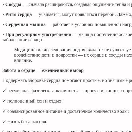
•
Сосуды
— сначала расширяются, создавая ощущение тепла и ра
•
Ритм сердца
— учащается, могут появляться перебои. Даже 
•
Сердечная мышца
— работает в условиях повышенной нагруз
•
При регулярном употреблении
— мышца постепенно ослабева
заболевание сердца.
Медицинские исследования подтверждают: не существует 
воздействию дети и подростки — их сердце и сосуды нах
влияние.
Забота о сердце — ежедневный выбор
Поддержать здоровье сердца помогают простые, но значимые р
✓ регулярная физическая активность — прогулки, танцы, спорт
✓ полноценный сон и отдых;
✓ сбалансированное питание и достаточное количество воды;
✓ жизнь без алкоголя.
Сердце работает ради жизни — каждый день, без выходных. Оно