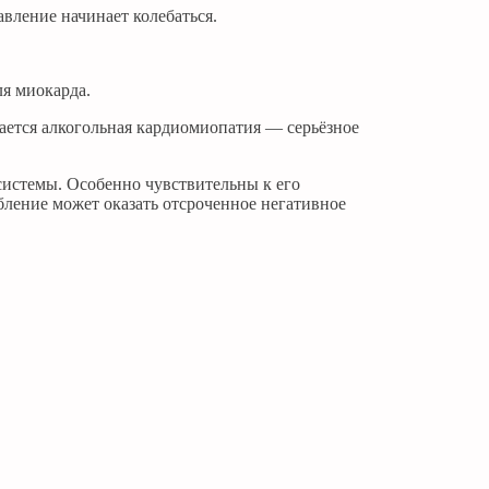
авление начинает колебаться.
ля миокарда.
ается алкогольная кардиомиопатия — серьёзное
системы. Особенно чувствительны к его
бление может оказать отсроченное негативное