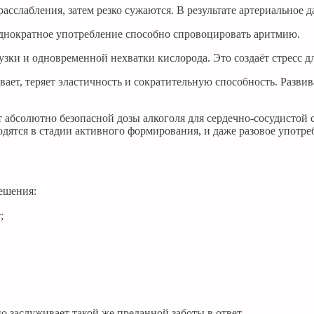
сслабления, затем резко сужаются. В результате артериальное д
однократное употребление способно спровоцировать аритмию.
ки и одновременной нехватки кислорода. Это создаёт стресс д
ет, теряет эластичность и сократительную способность. Развив
абсолютно безопасной дозы алкоголя для сердечно-сосудистой 
одятся в стадии активного формирования, и даже разовое употре
ешения:
;
 заслуживает такой же преданной заботы в ответ.