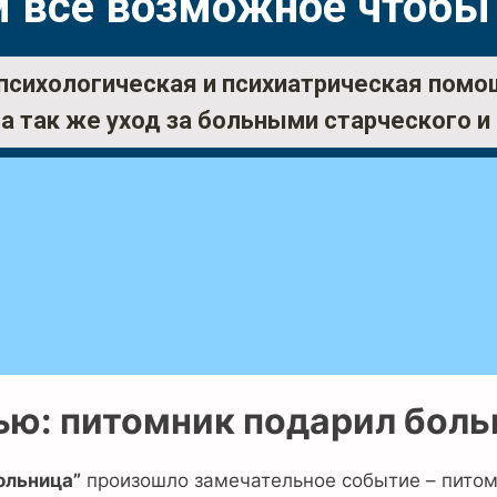
 все возможное чтобы
психологическая и психиатрическая помо
а так же уход за больными старческого и
ью: питомник подарил боль
ольница”
произошло замечательное событие – питомн