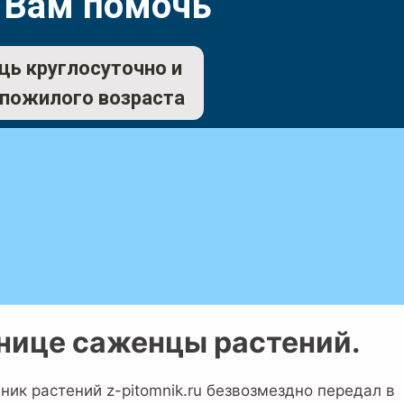
 Вам помочь
щь круглосуточно и
 пожилого возраста
нице саженцы растений.
ик растений z-pitomnik.ru безвозмездно передал в