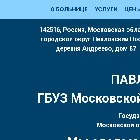
Перейти
О БОЛЬНИЦЕ
УСЛУГИ
ЦЕН
к
содержимому
142516, Россия, Московская обла
городской округ Павловский По
деревня Андреево, дом 87
ПАВ
ГБУЗ Московской
Госуда
Московской о